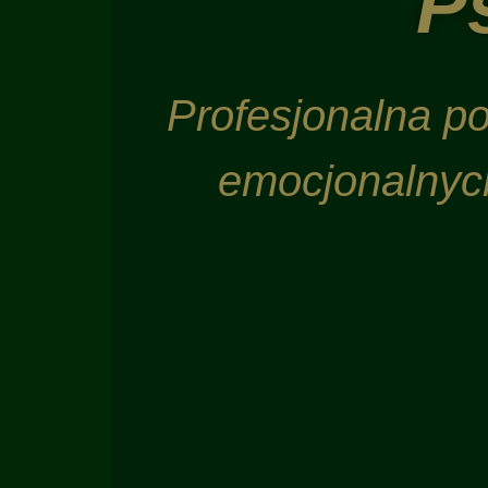
P
Profesjonalna p
emocjonalnyc