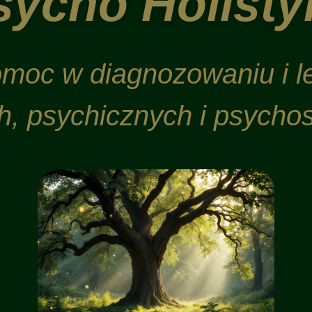
sycho Holisty
omoc w diagnozowaniu i le
h, psychicznych i psycho