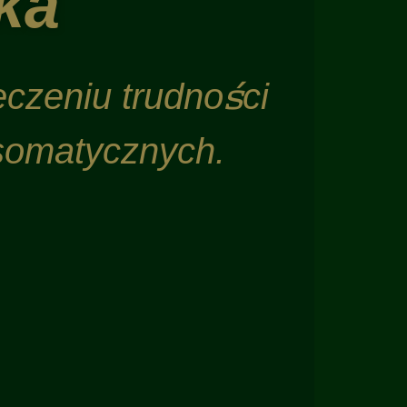
ka
czeniu trudności
somatycznych.