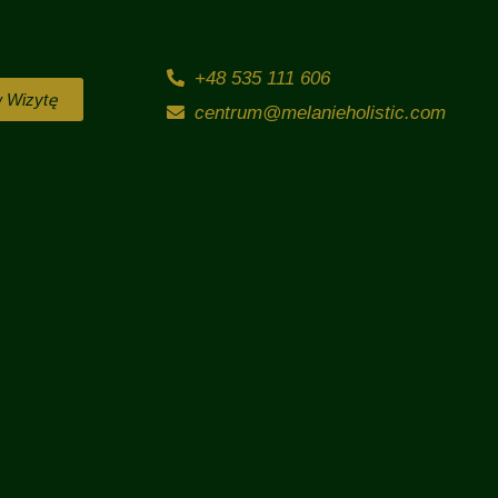
+48 535 111 606
 Wizytę
centrum@melanieholistic.com